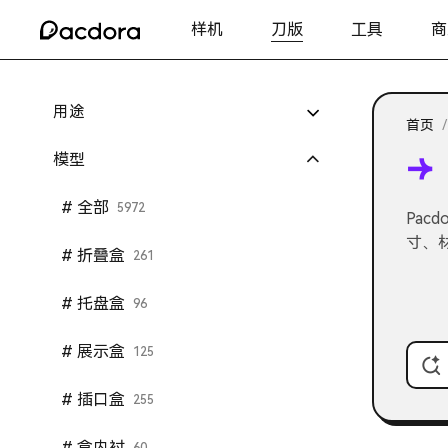
样机
刀版
工具
商
用途
首页
/
模型
# 全部
5972
Pac
寸、
# 折叠盒
261
# 托盘盒
96
# 展示盒
125
# 插口盒
255
# 盒内衬