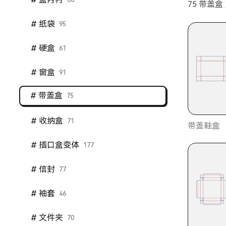
60
75 带盖盒
# 纸袋
95
# 硬盒
61
# 窗盒
91
# 带盖盒
75
# 收纳盒
71
带盖鞋盒
# 插口盒变体
177
# 信封
77
# 袖套
46
# 文件夹
70