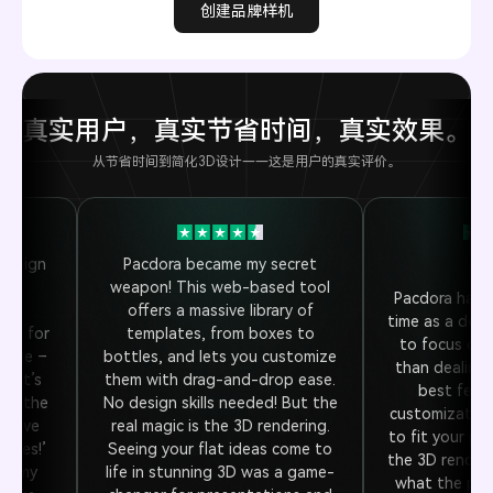
创建品牌样机
真实用户，真实节省时间，真实效果。
从节省时间到简化3D设计——这是用户的真实评价。
design
Pacdora became my secret
 the
weapon! This web-based tool
Pacdora has 
ing
offers a massive library of
time as a desig
gic for
templates, from boxes to
to focus on 
s pie –
bottles, and lets you customize
than dealing 
d. It’s
them with drag-and-drop ease.
best featu
 at the
No design skills needed! But the
customization
o save
real magic is the 3D rendering.
to fit your p
mares!’
Seeing your flat ideas come to
the 3D renders
ven my
life in stunning 3D was a game-
what the produ