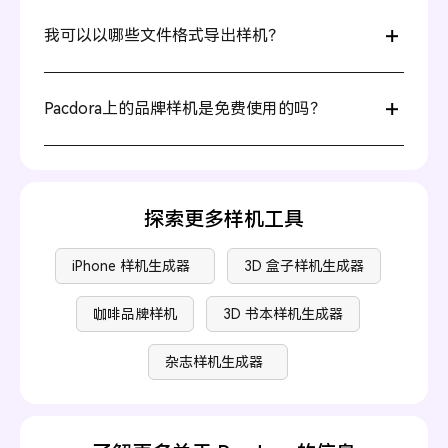
当然可以。您可以调整光照角度、阴影和背景颜色——或
使用Pacdora的AI 背景生成器，通过简单的文字指令生成
我可以以哪些文件格式导出样机？
适合的场景。
与大多数只能导出PNG或JPG的样机工具不同，Pacdora还
支持透明背景导出。这让您可以轻松将品牌样机整合到其
Pacdora上的品牌样机是免费使用的吗？
他设计布局中，而不会破坏视觉效果。
Pacdora 提供免费和付费的样机。请访问我们的
定价页面
了解更多详情。
探索更多样机工具
iPhone 样机生成器
3D 盒子样机生成器
咖啡品牌样机
3D 书本样机生成器
杂志样机生成器