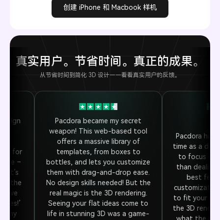
创建 iPhone 和 Macbook 样机
真实用户。节省时间。真正的成果。
从节省时间到简化 3D 设计——看看真实用户的反馈。
design
Pacdora became my secret
 the
weapon! This web-based tool
Pacdora has 
ing
offers a massive library of
time as a desig
gic for
templates, from boxes to
to focus on 
s pie –
bottles, and lets you customize
than dealing 
d. It’s
them with drag-and-drop ease.
best featu
 at the
No design skills needed! But the
customization
o save
real magic is the 3D rendering.
to fit your p
mares!’
Seeing your flat ideas come to
the 3D renders
ven my
life in stunning 3D was a game-
what the produ