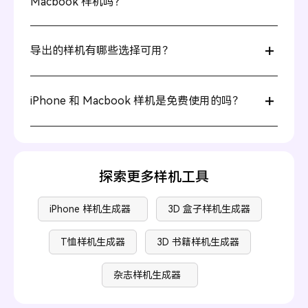
Macbook 样机吗？
可以！使用类似 Pacdora 这样的工具，您可以直接在浏览
器中创建样机，无需 Adobe 软件。
导出的样机有哪些选择可用？
您可以将完成的样机导出为高分辨率 PNG 或 JPG 格式，
分辨率高达 8K。Pacdora 还提供透明背景选项，非常适合
iPhone 和 Macbook 样机是免费使用的吗？
用于营销材料或网站。
许多平台提供有限模板的免费版本。Pacdora 提供免费和
高级样机。详情请访问我们的
价格页面
。
探索更多样机工具
iPhone 样机生成器
3D 盒子样机生成器
T恤样机生成器
3D 书籍样机生成器
杂志样机生成器