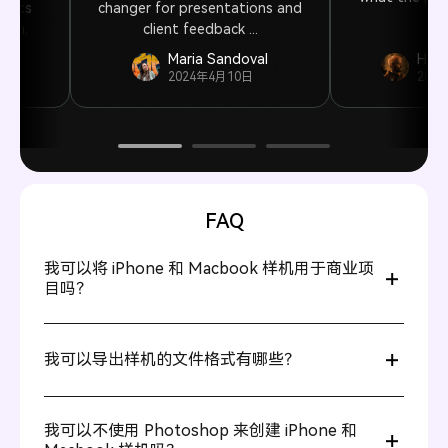
y its
changer for presentations and
ign.
client feedback ...
r
Maria Sandoval
Haro
2024年4月10日
202
FAQ
我可以将 iPhone 和 Macbook 样机用于商业项
目吗？
当然可以。Pacdora 样机设计可用于个人和商业用途。
我可以导出样机的文件格式有哪些？
大多数样机工具支持 PNG 和 JPG 格式。Pacdora 还支持
背景透明选项，非常适合在其他设计中叠加样机。
我可以不使用 Photoshop 来创建 iPhone 和