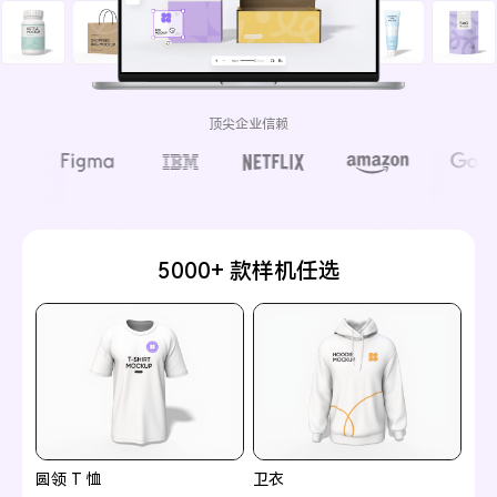
顶尖企业信赖
5000+ 款样机任选
圆领 T 恤
卫衣