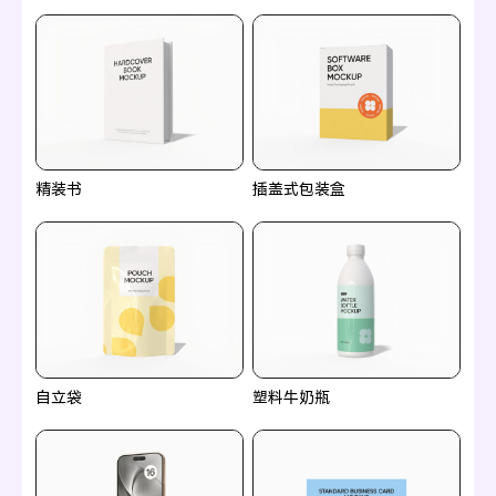
精装书
插盖式包装盒
自立袋
塑料牛奶瓶