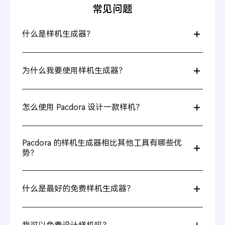
常见问题
什么是样机生成器？
样机生成器是一种在线工具，让用户无需专业设计技能，
也能快速制作逼真的产品样机，比如如T恤、盒子和瓶子
为什么我要使用样机生成器？
等。用户只需上传设计图，调整模型角度、背景和光线，
即可实时预览产品效果，非常适合用于营销、品牌推广或
客户审查。
样机生成器可以让你在产品生产前，以最真实的方式预览
设计，节省来回修改时间和成本。同时，逼真的样机视觉
怎么使用 Pacdora 设计一款样机？
效果更容易吸引用户注意，提升营销表现。
从丰富的样机库中选择合适的样机模板；
上传您的设计图片；
Pacdora 的样机生成器相比其他工具有哪些优
实时调整设计细节，如角度、图层、背景等；
势？
导出4K JPG/PNG 图片或 2K MP4 视频。
使用 Pacdora，创建逼真样机那么简单。
Pacdora不仅提供丰富的样机模板，还集成在线设计平
台。你可以方便地结合个人设计元素，实现样机的高度个
什么是最好的免费样机生成器？
性化和真实感。我们支持多种导出格式，包括 JPG、PDF
和 MP4，满足不同展示需求。
最好的免费样机生成器应该简单易用，没有上手门槛。我
们的样机生成器适合所有用户，无论是专业设计师还是新