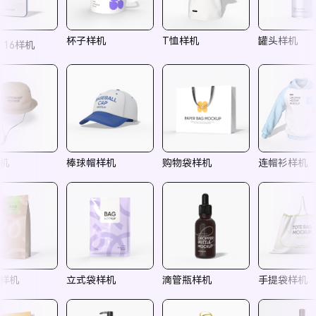
杯子样机
T恤样机
罐头样机
e 16样机
机
棒球帽样机
购物袋样机
连帽衫样机
样机
立式袋样机
滴管瓶样机
手提袋样机