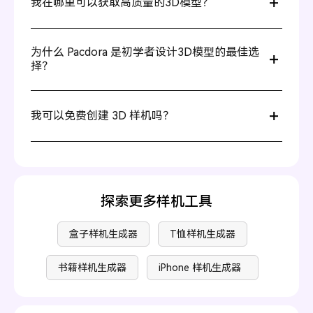
我在哪里可以获取高质量的3D模型？
步骤1：从我们的广泛收藏中选择一个合适的3D模型。
步骤2：自定义角度、背景、场景和其他设置，以满足您的
您可以在 Pacdora 获取高质量的样机。我们提供包括盒
需求。
子、T恤、帽子、iPhone、瓶子、手提袋、咖啡杯等热门
为什么 Pacdora 是初学者设计3D模型的最佳选
步骤3：以您喜欢的任何格式下载您的3D模型，包括
模型的广泛选择。您可以免费选择这些模型，并进行专业
择？
JPG/PNG 图片、MP4 视频，以及可以分享的链接。
调整，让您的设计栩栩如生。
就是这样，您的精彩3D模型完成了！
因为 Pacdora 简化了许多设计步骤。首先，作为一款在线
设计平台，您无需下载 PSD 文件进行二次编辑。其次，我
我可以免费创建 3D 样机吗？
们的界面非常友好。您只需选择一个喜欢的 3D 样机，并
在设计界面中调整光照、角度、背景等。无论您是新手还
是的，在 Pacdora 上创建 3D 样机是免费的。我们的核心
是专业设计师，都可以在这里轻松创建想要的 3D 样机。
功能无需付费即可使用。选择一个 3D 样机并根据需要调
整即可。高级功能可以通过升级至高级版来使用，但是否
升级取决于您。请访问我们的
定价页面
了解更多信息。
探索更多样机工具
盒子样机生成器
T恤样机生成器
书籍样机生成器
iPhone 样机生成器