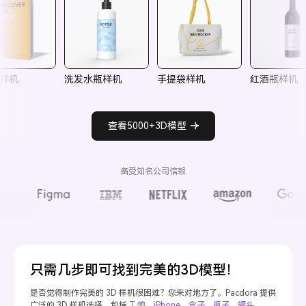
样机
洗发水瓶样机
手提袋样机
红酒瓶样机
查看5000+3D模型
备受知名公司信赖
只需几步即可找到完美的3D模型！
是否觉得制作完美的 3D 样机很困难？您来对地方了。Pacdora 提供
广泛的 3D 样机选择，包括
T 恤
、
iPhone
、
盒子
、
瓶子
、
罐头
、