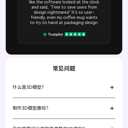
like the software looked at the clock
and said, ‘Time to save users from
design nightmares!’ It’s so user-
friendly, even my coffee mug wants
to try its hand at packaging design.
常见问题
什么是3D模型？
3D模型是您想要设计项目的数字版本，并有高度逼真的呈
现效果。它允许您从任何角度查看，并上传图片使其更加
制作3D模型难吗？
独特。您可以在 Pacdora 中找到更多3D模型。Pacdora 是
最大的在线3D模型库，您可以在这里创建像盒子、T恤、
制作3D模型并不是一件容易的事情，但在 Pacdora，只需
iPhone 等模型。
按照三个简单步骤即可：