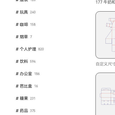
126
177 牛奶
# 玩具
240
# 咖啡
158
# 烟草
7
# 个人护理
820
# 饮料
594
自定义尺寸
# 办公室
186
# 芭比盒
16
# 糖果
231
# 药品
375