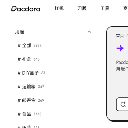
样机
刀版
工具
商
用途
首页
/
# 全部
5972
# 礼盒
648
Pac
用我
# DIY盒子
63
# 运输箱
347
# 邮寄盒
269
# 食品
1443
# 服装