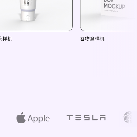
管样机
谷物盒样机