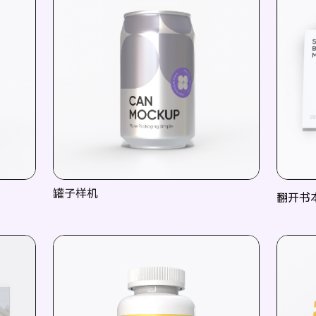
罐子样机
翻开书