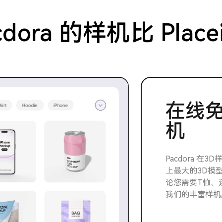
dora 的样机比 Plac
在线免
机
Pacdora 在
上最大的3D模
论您需要T恤、
我们的丰富样机