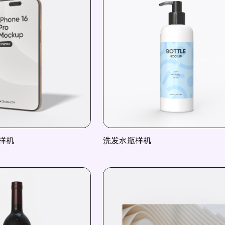
o 样机
洗发水瓶样机