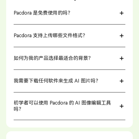
Pacdora 是免费使用的吗？
是的，Pacdora 提供了多种免费的工具，同时一些高级功
能需要订阅高级版本。更多详细信息，请访问我们的定价
Pacdora 支持上传哪些文件格式？
页面。
Pacdora 支持上传 PNG、JPG 和 WebP 文件格式。每种格
式都有其自身的特点，您可以根据需要选择使用。
如何为我的产品选择最适合的背景？
PNG 图片支持无损压缩，能够保留图像的完整质量，适用
于复杂的图形，不过文件体积通常较大。
JPG 图片使用有损压缩，可显著减少文件大小，但图像质
在为您的产品选择背景时，需要考虑产品类型、品牌定位
量会逐渐降低。
以及目标受众的特点。利用场景化的视觉效果来突出产品
我需要下载任何软件来生成 AI 图片吗？
WebP 支持有损和无损压缩，提供高灵活性且文件大小较
的核心卖点。
小，但并非所有浏览器都兼容。
例如，化妆品适合搭配花卉或实验室风格的背景，突出天
然成分的纯净性和科学研究的专业性。
完全不需要。作为一个真正用户友好的智能设计平台，
与之相对，电子产品则更适合现代办公室或智能家居环
Pacdora 重新定义了在线设计的便利性，无需安装繁琐的
初学者可以使用 Pacdora 的 AI 图像编辑工具
境，通过日常场景展示其实用功能和科技特色。
软件，也无需担心软件更新或版本兼容性问题。只需打开
吗？
浏览器，即可直接使用我们强大的 AI 图片生成器，无需安
装任何应用或软件。
当然可以。Pacdora 的 AI 图像编辑工具是专为没有相关经
验的用户设计的。您不需要任何设计技能或技术经验。
只需要上传您的图片，AI 就会自动处理复杂的背景去除和